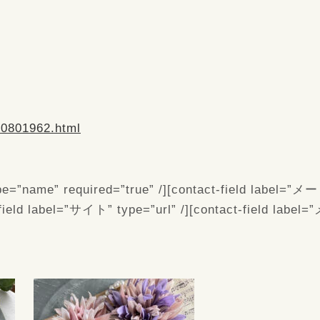
40801962.html
pe=”name” required=”true” /][contact-field label=”メー
field label=”サイト” type=”url” /][contact-field label=